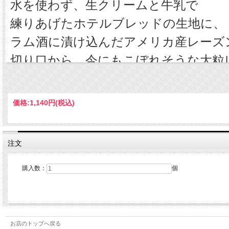
水を使わず、生クリームと牛乳で
練りあげたホテルブレッドの生地に、
ラム酒に漬け込んだアメリカ産レーズ
切り口から、今にもこぼれそうな大粒
一斤につき250グラム配合しています
価格:
1,140円
(税込)
原材料：小麦粉（国内製造）、レーズン、牛乳、乳等
注文
（一部に卵・乳成分・小麦を含む）
購入数：
個
栄養成分表示(推定値)：１本あたり 熱量・2220kcal
お店のトップへ戻る