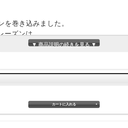
ンを巻き込みました。
レーズンは、
。
▼ 商品説明の続きを見る ▼
を主要原料とする食品、卵、マーガリン、砂糖、イース
 たんぱく質・43.8ｇ 脂質・51.5ｇ 炭水化物・405