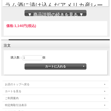
ラム酒に漬け込んだアメリカ産レー
ズンを巻き込みました。
▼ 商品説明の続きを見る ▼
切り口から、今にもこぼれそうな大
価格:
1,140円
(税込)
粒レーズンは、
一斤につき250グラム配合していま
注文
す。
購入数：
個
原材料：小麦粉（国内製造）、レーズン、牛乳、
お店のトップへ戻る
乳等を主要原料とする食品、卵、マーガリン、砂
カートを見る
糖、イースト、塩／乳化剤、香料、メタリン酸
ご利用案内
Na、pH調整剤（一部に卵・乳成分・小麦を含む）
特定商取引法表示