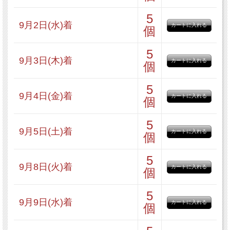
5
おたのしみ1点
9月2日(水)着
個
5
9月3日(木)着
個
5
※2セットご注文いただいた場合は、
9月4日(金)着
個
箱を連結して1個口でお届けさせてい
5
ただいております。
9月5日(土)着
個
5
9月8日(火)着
個
5
9月9日(水)着
個