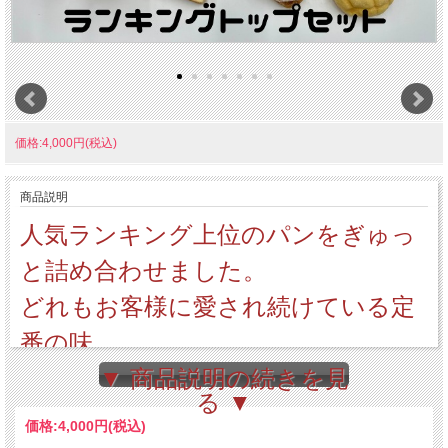
価格:4,000円(税込)
商品説明
人気ランキング上位のパンをぎゅっ
と詰め合わせました。
どれもお客様に愛され続けている定
番の味。
迷ったらまず《ランキングトップセ
▼ 商品説明の続きを見
る ▼
ット》がおすすめです！
価格:
4,000円
(税込)