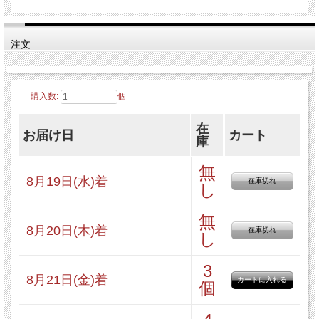
注文
多くのお客様に選ばれている人気パ
ンなので
購入数:
個
ギフトにもおすすめなセットです。
在
お届け日
カート
庫
無
送料込みのお得なセットです♪
8月19日(水)着
在庫切れ
し
無
8月20日(木)着
在庫切れ
し
3
8月21日(金)着
●セット内容
個