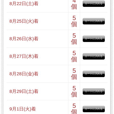
4
8月22日(土)着
ブルーベリーブレッド 1本
個
5
8月25日(火)着
リンゴスター 1個
個
5
8月26日(水)着
個
メロンパン 1個
5
8月27日(木)着
個
よもぎあんぱん 1個
5
8月28日(金)着
個
食パン 1斤
5
8月29日(土)着
個
チョコデニッシュブレッドハーフ
5
1個
9月1日(火)着
個