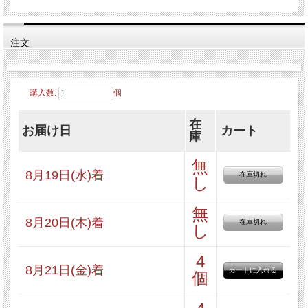
注文
多くのお客様に選ばれている人気パ
ンなので
購入数:
個
ギフトにもおすすめなセットです。
在
お届け日
カート
庫
無
送料込みのお得なセットです♪
8月19日(水)着
在庫切れ
し
無
8月20日(木)着
在庫切れ
し
4
8月21日(金)着
●セット内容
個