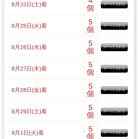
4
8月22日(土)着
ブルーベリーブレッド 1本
個
5
8月25日(火)着
リンゴスター 1個
個
5
8月26日(水)着
個
メロンパン 1個
5
8月27日(木)着
個
よもぎあんぱん 1個
5
8月28日(金)着
個
食パン 1斤
5
8月29日(土)着
個
チョコデニッシュブレッドハーフ
5
1個
9月1日(火)着
個