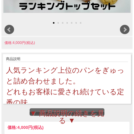
価格:4,000円(税込)
商品説明
人気ランキング上位のパンをぎゅっ
と詰め合わせました。
どれもお客様に愛され続けている定
番の味。
迷ったらまず《ランキングトップセ
▼ 商品説明の続きを見
る ▼
ット》がおすすめです！
価格:
4,000円
(税込)