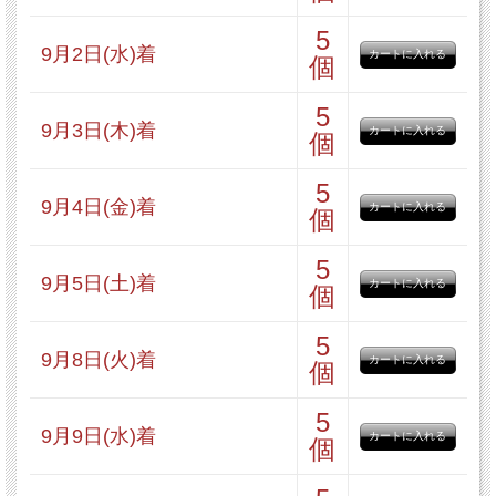
5
おたのしみ1点
9月2日(水)着
個
5
9月3日(木)着
個
5
※2セットご注文いただいた場合は、
9月4日(金)着
個
箱を連結して1個口でお届けさせてい
5
ただいております。
9月5日(土)着
個
5
9月8日(火)着
個
5
9月9日(水)着
個