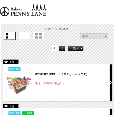
1 / 2ページ
（全35件）
1
2
次へ
1位
PICK UP
MYSTERY BOX （ミステリーボックス）
価格： 5,500円(税込)
～
2位
PICK UP
【冷凍】