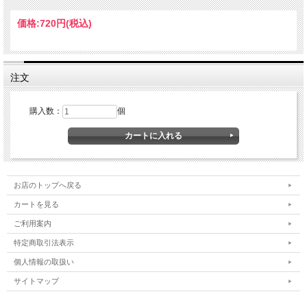
つややかな『鹿の子豆』と呼ばれる
価格:
720円
(税込)
小豆の
蜜漬けがたっぷり入っており、
注文
小豆や餡好きの方、和菓子好きな方
には、ことのほか好まれ、
購入数：
個
また幅広い年齢層の方々に支持され
ています。
お店のトップへ戻る
カートを見る
原材料：小麦粉（国内製造）、甘納豆（砂糖、小
ご利用案内
豆、還元水あめ）、牛乳、乳等を主要原料とする
特定商取引法表示
食品、卵、マーガリン、砂糖、イースト、塩／乳
個人情報の取扱い
サイトマップ
化剤、香料、メタリン酸Na、pH調整剤、（一部に