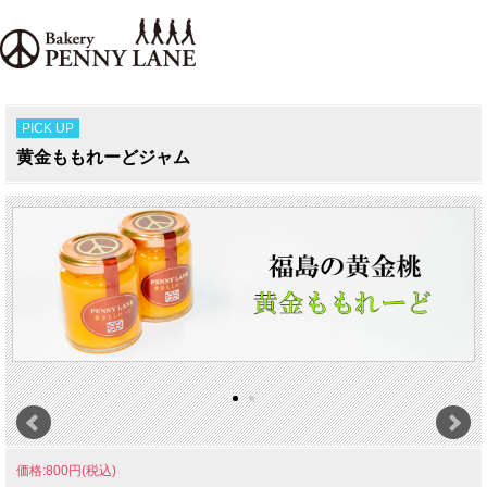
PICK UP
黄金ももれーどジャム
価格:800円(税込)