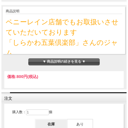
商品説明
ペニーレイン店舗でもお取扱いさせ
ていただいております
「しらかわ五葉倶楽部」さんのジャ
ム。
ゲル化剤、乳化剤、着色など使用せ
▼ 商品説明の続きを見る ▼
ず、品質にこだわって作られたおス
価格:
800円
(税込)
スメの商品です♪
注文
人気の「ももれーど」の姉妹品とし
購入数：
個
て「黄金ももれーど」が登場しまし
た。
在庫
あり