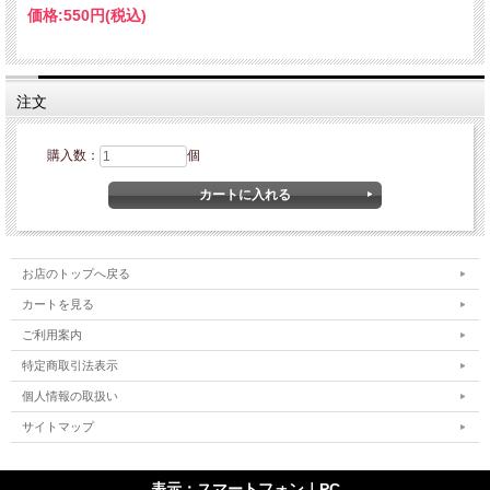
がれます。
価格:
550円
(税込)
ギフトの詰め合わせのひとつによく
選ばれています。
注文
購入数：
個
原材料：マーガリン（国内製造）、砂糖、卵、ク
ルミ、小麦粉、ココアパウダー、オレンジ砂糖
漬、洋酒／トレハロース、膨張剤、酒精、香料、
お店のトップへ戻る
着色料（カロテン）、（一部に卵・乳成分・小麦
カートを見る
を含む）
ご利用案内
特定商取引法表示
栄養成分表示(推定値)：１個あたり 熱量・
個人情報の取扱い
サイトマップ
653kcal たんぱく質・7.7ｇ 脂質・47.5ｇ 炭
水化物・51.2ｇ 食塩相当量・ 0.6ｇ
表示：スマートフォン｜
PC