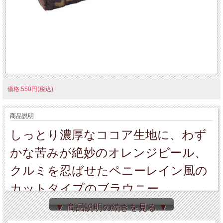
価格:550円(税込)
商品説明
しっとり濃厚なココア生地に、わず
かな苦みが絶妙のオレンジピール、
クルミを忍ばせたペニーレイン風の
カットタイプのブラウニー。
温めても冷やしても美味しく召し上
▼ 商品説明の続きを見る ▼