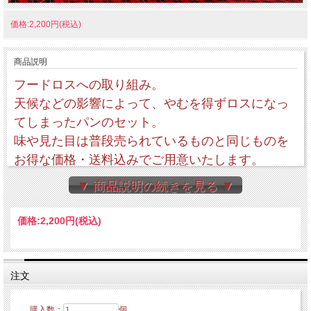
価格:2,200円(税込)
商品説明
フードロスへの取り組み。
天候などの影響によって、やむを得ずロスになっ
てしまったパンのセット。
味や見た目は普段売られているものと同じものを
お得な価格・送料込みでご用意いたします。
ペニーレインおまかせで異なる種類のパンを詰め
▼ 商品説明の続きを見る ▼
合わせてお届けさせていただきます♪
価格:
2,200円
(税込)
いつ配送されるかは日々のパンの残り状況による
ため、お届けまで30日以上お待ちいただく場合も
ございます。ご了承の上ご購入ください。
注文
ロスパンが出た時のみの出荷になりますので、お
購入数：
個