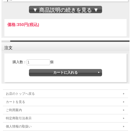
た。
生地作りに時間と手間をかけ、より
▼ 商品説明の続きを見る ▼
しっとりさを引きだしています。
価格:
350円
(税込)
トーストはもちろん、サンドイッ
チ、フレンチトーストにもご利用い
注文
ただけます。
１斤から販売しております。
購入数：
個
スライスも４枚、６枚、８枚で出来
ます。備考欄にご記入ください。
お店のトップへ戻る
原材料：小麦粉（国内製造）、砂糖、マーガリ
カートを見る
ン、乳又は乳製品を主要原料とする食品（乳酸菌
ご利用案内
発酵液（乳製品）、異性化液糖、植物油脂加工
特定商取引法表示
品、食塩、クリーム加工品、醸造酢）、イース
個人情報の取扱い
ト、脱脂粉乳、塩／乳化剤、香料、酸化防止剤