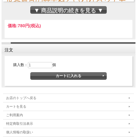
世界最古の香辛料といわれるシナモ
ンは心を穏やかに、楽しくさせてく
▼ 商品説明の続きを見る ▼
れるスパイス。
価格:
780円
(税込)
そのシナモンをたっぷり効かせ、多
くのシナモンファンに支持されてい
注文
ます。
購入数：
個
原材料：小麦粉（国内製造）、卵、砂糖、牛乳、
バター、ショートニング、脱脂粉乳、イースト、
シナモンパウダー、塩／乳化剤、（一部に卵・乳
成分・小麦を含む）
お店のトップへ戻る
カートを見る
栄養成分表示(推定値)：１本あたり 熱量・
ご利用案内
1384kcal たんぱく質・33.2ｇ 脂質・47.4ｇ
特定商取引法表示
炭水化物・199.0ｇ 食塩相当量・ 2.4ｇ
個人情報の取扱い